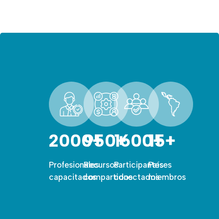
2000+
950+
1600+
15+
Profesionales
Recursos
Participantes
Países
capacitados
compartidos
conectados
miembros