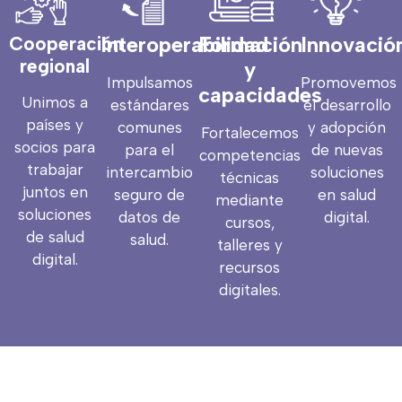
Interoperabilidad
Formación
Innovació
Cooperación
regional
y
Impulsamos
Promovemos
capacidades
Unimos a
estándares
el desarrollo
países y
comunes
y adopción
Fortalecemos
socios para
para el
de nuevas
competencias
trabajar
intercambio
soluciones
técnicas
juntos en
seguro de
en salud
mediante
soluciones
datos de
digital.
cursos,
de salud
salud.
talleres y
digital.
recursos
digitales.